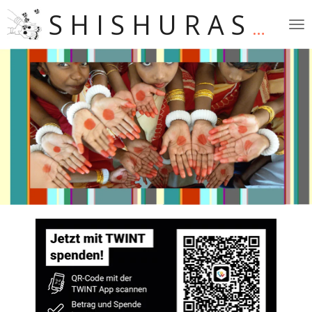
Zum
S H I S H U R A S H A
Hauptinhalt
springen